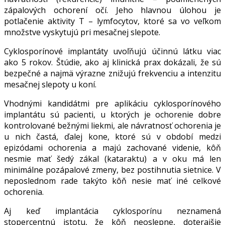
zápalových ochorení očí. Jeho hlavnou úlohou je
potlačenie aktivity T – lymfocytov, ktoré sa vo veľkom
množstve vyskytujú pri mesačnej slepote.
Cyklosporínové implantáty uvoľňujú účinnú látku viac
ako 5 rokov. Štúdie, ako aj klinická prax dokázali, že sú
bezpečné a najmä výrazne znižujú frekvenciu a intenzitu
mesačnej slepoty u koní.
Vhodnými kandidátmi pre aplikáciu cyklosporínového
implantátu sú pacienti, u ktorých je ochorenie dobre
kontrolované bežnými liekmi, ale návratnosť ochorenia je
u nich častá, ďalej kone, ktoré sú v období medzi
epizódami ochorenia a majú zachované videnie, kôň
nesmie mať šedý zákal (kataraktu) a v oku má len
minimálne pozápalové zmeny, bez postihnutia sietnice. V
neposlednom rade takýto kôň nesie mať iné celkové
ochorenia.
Aj keď implantácia cyklosporínu neznamená
stopercentnú istotu, že kôň neoslepne, doterajšie