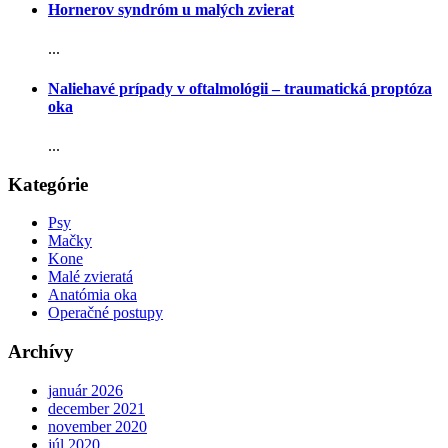
Hornerov syndróm u malých zvierat
...
Naliehavé prípady v oftalmológii – traumatická proptóza
oka
...
Kategórie
Psy
Mačky
Kone
Malé zvieratá
Anatómia oka
Operačné postupy
Archívy
január 2026
december 2021
november 2020
júl 2020