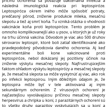
príčinu ochorenia sa považuje bakteriálna infekcia a
následná imunologická reakcia pri leptospiróze.
Leptospiróza okrem iného môže spôsobiť potraty,
predčasný pôrod, zníženie produkcie mlieka, mesačnú
slepotu a tiež aj smrť koňa. Tu vzniká otázka o vhodnosti
vakcinácie koňa proti leptospiróze. Tento problém je
omnoho komplikovanejší ako u psov, u ktorých je už roky
na trhu účinná vakcína. Dôvodom je viac ako 500 druhov
sérovarov leptospír, ktoré boli zatiaľ identifikované ako
pravdepodobný pôvodcovia daného ochorenia. Aj keď
experimentálne boli kone vakcinované proti
leptospiróze, nebol dokázaný jej pozitívny účinok na
zníženie výskytu mesačnej slepoty. Najfrustrujúcejším
faktom ohľadom výskytu leptospirózy a mesačnej slepoty
je, že mesačná slepota sa môže vyskytnúť aj viac, ako rok
po infekcii leptospirou. Iným dôležitým údajom je, že
leptospira môže byť v tele aktivovaná aj iným
sekundárnym ochorením. Z vírusových ochorení je
najčastejšou vyvolávajúcou príčinou mesačnej slepoty
herpesvírus a chrípka u koní, z parazitárnych ochorení sú
to všetky druhy parazitov vyskytujúcich sa u koní a