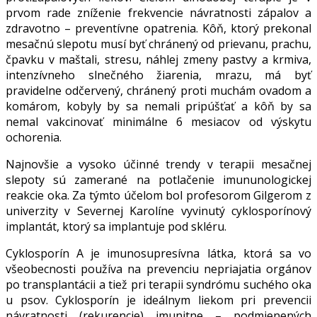
prvom rade zníženie frekvencie návratnosti zápalov a
zdravotno – preventívne opatrenia. Kôň, ktorý prekonal
mesačnú slepotu musí byť chránený od prievanu, prachu,
čpavku v maštali, stresu, náhlej zmeny pastvy a krmiva,
intenzívneho slnečného žiarenia, mrazu, má byť
pravidelne odčervený, chránený proti muchám ovadom a
komárom, kobyly by sa nemali pripúšťať a kôň by sa
nemal vakcinovať minimálne 6 mesiacov od výskytu
ochorenia.
Najnovšie a vysoko účinné trendy v terapii mesačnej
slepoty sú zamerané na potlačenie imununologickej
reakcie oka. Za týmto účelom bol profesorom Gilgerom z
univerzity v Severnej Karolíne vyvinutý cyklosporínový
implantát, ktorý sa implantuje pod skléru.
Cyklosporín A je imunosupresívna látka, ktorá sa vo
všeobecnosti používa na prevenciu nepriajatia orgánov
po transplantácii a tiež pri terapii syndrómu suchého oka
u psov. Cyklosporín je ideálnym liekom pri prevencii
návratnosti (rekurencie) imunitne – podmienených