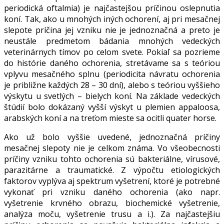
periodická oftalmia) je najčastejšou príčinou oslepnutia
koní. Tak, ako u mnohých iných ochorení, aj pri mesačnej
slepote príčina jej vzniku nie je jednoznačná a preto je
neustále predmetom bádania mnohých vedeckých
veterinárnych tímov po celom svete. Pokiaľ sa pozrieme
do histórie daného ochorenia, stretávame sa s teóriou
vplyvu mesačného splnu (periodicita návratu ochorenia
je približne každých 28 – 30 dní), alebo s teóriou vyššieho
výskytu u svetlých – bielych koní. Na základe vedeckých
štúdií bolo dokázaný vyšší výskyt u plemien appaloosa,
arabských koní a na treťom mieste sa ocitli quater horse.
Ako už bolo vyššie uvedené, jednoznačná príčiny
mesačnej slepoty nie je celkom známa. Vo všeobecnosti
príčiny vzniku tohto ochorenia sú bakteriálne, vírusové,
parazitárne a traumatické. Z výpočtu etiologických
faktorov vyplýva aj spektrum vyšetrení, ktoré je potrebné
vykonať pri vzniku daného ochorenia (ako napr.
vyšetrenie krvného obrazu, biochemické vyšetrenie,
analýza moču, vyšetrenie trusu a i.). Za najčastejšiu