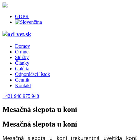
GDPR
Domov
O mne
Služby
Články
Galéria
Odporúčací lístok
Cenník
Kontakt
+421 948 975 948
Mesačná slepota u koní
Mesačná slepota u koní
Mesačná slepota u koní (rekurentná uveitída koní,