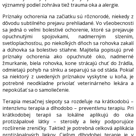
významný podiel zohráva tiež trauma oka a alergie.
Príznaky ochorenia na začiatku sú rôznorodé, niekedy z
dôvodu subtilného prejavu prehliadané. Vo všeobecnosti
sa jedná o veľmi bolestivé ochorenie, ktoré sa prejavuje
opuchnutými spojovkami, nadmerným slzením,
svetloplachosťou, po niekoľkých dňoch sa rohovka zakalí
a dúhovka sa bolestivo stiahne. Majitelia popisujú prvé
príznaky ochorenia ako opuchnuté oko, nadmerné
žmurkanie, biela rohovka, kone strácajú chuť do žrádla,
odmietajú pohyb na slnku a separujú sa od stáda. Pokiaľ
sa niektorý z uvedených príznakov vyskytne u koňa, je
potrebné neodkladne privolať veterinárneho lekára a
nepokúšať sa o samoliečenie.
Terapia mesačnej slepoty sa rozdeľuje na krátkodobú –
intenzívnu terapia a dlhodobo – preventívnu terapiu. Pri
krátkodobej terapii sa lokálne aplikujú do oka
protizápalové látky – steroidy a lieky podporujúce
rozšírenie zreničky. Taktiež je potrebná celková aplikácia
protizápalových liekov. Cieľom dlhodobej terapie je v