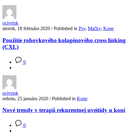
ocivetsk
utorok, 18 februára 2020
/
Published in
Psy
,
Mačky
,
Kone
Použitie rohovkového kolagénového cross linking
(CXL)
0
ocivetsk
sobota, 25 januára 2020
/
Published in
Kone
Nové trendy v terapii rekurentnej uveitídy u koní
0