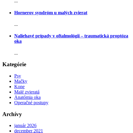
...
Hornerov syndróm u malých zvierat
...
Naliehavé prípady v oftalmológii – traumatická proptóza
oka
...
Kategórie
Psy
Mačky
Kone
Malé zvieratá
Anatómia oka
Operačné postupy
Archívy
január 2026
december 2021