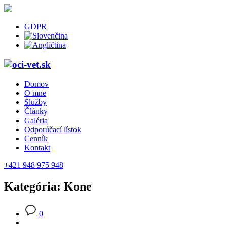
GDPR
Domov
O mne
Služby
Články
Galéria
Odporúčací lístok
Cenník
Kontakt
+421 948 975 948
Kategória: Kone
0